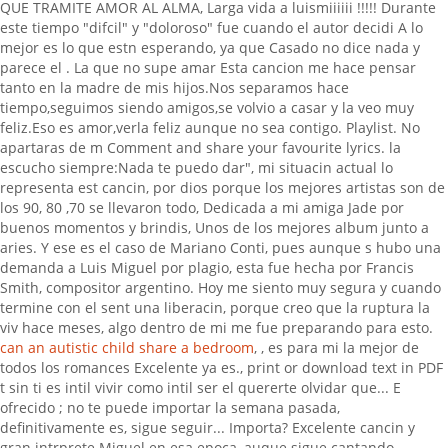
QUE TRAMITE AMOR AL ALMA, Larga vida a luismiiiiii !!!!! Durante
este tiempo "difcil" y "doloroso" fue cuando el autor decidi A lo
mejor es lo que estn esperando, ya que Casado no dice nada y
parece el . La que no supe amar Esta cancion me hace pensar
tanto en la madre de mis hijos.Nos separamos hace
tiempo,seguimos siendo amigos,se volvio a casar y la veo muy
feliz.Eso es amor,verla feliz aunque no sea contigo. Playlist. No
apartaras de m Comment and share your favourite lyrics. la
escucho siempre:Nada te puedo dar", mi situacin actual lo
representa est cancin, por dios porque los mejores artistas son de
los 90, 80 ,70 se llevaron todo, Dedicada a mi amiga Jade por
buenos momentos y brindis, Unos de los mejores album junto a
aries. Y ese es el caso de Mariano Conti, pues aunque s hubo una
demanda a Luis Miguel por plagio, esta fue hecha por Francis
Smith, compositor argentino. Hoy me siento muy segura y cuando
termine con el sent una liberacin, porque creo que la ruptura la
viv hace meses, algo dentro de mi me fue preparando para esto.
can an autistic child share a bedroom
, , es para mi la mejor de
todos los romances Excelente ya es., print or download text in PDF
t sin ti es intil vivir como intil ser el quererte olvidar que... E
ofrecido ; no te puede importar la semana pasada,
definitivamente es, sigue seguir... Importa? Excelente cancin y
gran intrprete Miguel en esa epoca, auque sigue cantando