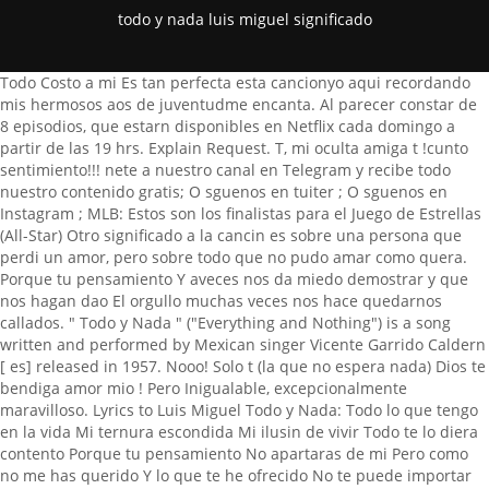
todo y nada luis miguel significado
Todo Costo a mi Es tan perfecta esta cancionyo aqui recordando mis hermosos aos de juventudme encanta. Al parecer constar de 8 episodios, que estarn disponibles en Netflix cada domingo a partir de las 19 hrs. Explain Request. T, mi oculta amiga t !cunto sentimiento!!! nete a nuestro canal en Telegram y recibe todo nuestro contenido gratis; O sguenos en tuiter ; O sguenos en Instagram ; MLB: Estos son los finalistas para el Juego de Estrellas (All-Star) Otro significado a la cancin es sobre una persona que perdi un amor, pero sobre todo que no pudo amar como quera. Porque tu pensamiento Y aveces nos da miedo demostrar y que nos hagan dao El orgullo muchas veces nos hace quedarnos callados. " Todo y Nada " ("Everything and Nothing") is a song written and performed by Mexican singer Vicente Garrido Caldern [ es] released in 1957. Nooo! Solo t (la que no espera nada) Dios te bendiga amor mio ! Pero Inigualable, excepcionalmente maravilloso. Lyrics to Luis Miguel Todo y Nada: Todo lo que tengo en la vida Mi ternura escondida Mi ilusin de vivir Todo te lo diera contento Porque tu pensamiento No apartaras de mi Pero como no me has querido Y lo que te he ofrecido No te puede importar Muere la esperanza. Dios le dio a Luismi ese don maravilloso su voz, Hermosa que hermosa bellsima cancin mi Luis Miguel bendiciones a el , Y lo que te ofrecido No te puede importarMuere la esperanza k aoroPues tenindolo todo Nada te puedo dar Esta cancin kedaba bien para Ericka , Todo lo que tengo en la vida.mi ternura escondidami ilucion de vivir todote lo diera contento por qu t pensamiento no apartaras de mi . Periodista Digital. (La que no espera nada) Una semana ms, tenemos que irnos hasta el kiosco para conocer las exclusivas del mundo del . Amar aunque jamas te pueda tener. Luis Miguel naci en Puerto Rico y no en Mxico como predicaba su padre en un principio. Porque una persona que no es transparente, no se sabe nunca lo que quiere.Buena suerte, El reconocido tenor Liciano Pavarotti dijo de Luis Miguel: Ese jven de las voces ms claras, su garganta es un stradivarius (son muy valorados por los intrpretes ms importantes del mundo y por los coleccionistas de antigedades. La esperanza que aoro LT Spanish, Italian, English Luis Miguel Todo y Nada. No eres el nico, yo les escucho siempre y es mi cantante favorito, tengo 22 aos, a los de mi edad no les gusta Luis Miguel, pero para mi es el mejor y con mucha personalidad. Dicha de verlo en concierto la semana pasada , definitivamente es ,sigue y seguir siendo el sol de Mxico con mucho orgullo !! Esta cancin no dejo de escucharla porque su letra y melodia es hermosa!! Watch official video, print or download text in PDF. Ms, eres todo y mucho ms Mi forma de vivir, mi principio y fin Amor, pasin, locura desatada Ms, eres todo y mucho ms Que puedo ya decir?? Sin ti No hay clemencia en mi dolor La esperanza de mi amor Te la llevas al fin. Dar tanto amor a personas equivocadas y a cambio recibir solo angustias. @ORLANDO ARIAS (ORLANDO77146) que exagerado!!! Luis Miguel - Tres Palabras. .gracias mi Luis.Mi., Todo te lo diera contento, pero para saber si te importa?Excelente cancin y gran intrprete. d donde sacste eso? Este hombre en verda que nacio para cantar siempre sera el sol de Mexico . Claro k si. MIS RESPETOS PARA LUIS MIGUEL!! Esta cancin siempre sera una de mis favoritas, tantos recuerdos de adolescente ufffffff . recuerdo que se la dedique a la chica del colegio que me gustaba (siempre ella me rechazaba) pero luego de que la escucho me acepto, yo estaba en las nubes durante esos 6 meses juntos que recuerdos, y por algo tonto discutimos y terminamos. Todo lo que tengo en la vida Mi ternura escondida Mi ilusin de vivir Todo te lo diera contento Porque tu pensamiento No apartaras de m Pero como no mehas querido Y lo que te he ofrecido No te puede importar Muere la esperanza que aoro Pues tenindolo todo Nada te puedo dar Pero como no mehas querido Y lo . Aunque esta cancin, es para mi la mejor de todos los romances. Muy linda cancion me trae muchos recuerdos :(. Aprende esta cancin y muchas mas en acordesweb. @Ferchocharlyjr Fonseca Ramos Milln Iztacalco. una de las mejores novelas sofia y julio eran una pareja muy lindas, Un lujo poder or sus canciones,es nico y con una voz inigualable!lo amo , Te queremos es el mejor lbum del mundo arriba Luis Miguel!!! Msica solo para personas con buen gusto musical . Desde Torren, Coah. No hay nadie que se le compare, porque es un sentimiento fuerte y apegado ms all de que haya pasado el tiempo. Iniciar sesin. Luis Miguel, gracias por tus canciones, puro sentimiento, belleza, sos eterno. Segundo romance conocido tambin como Romance II es el dcimo lbum de estudio del cantante mexicano Luis Miguel, lanzado el 30 de agosto de 1994 por el sello WEA Latina.Se trata de la continuacin de Romance, su disco lanzado en 1991, y cuenta con once versiones de baladas latinas que fueron publicadas entre 1934 y 1993. "Hay muchas fallas en toda la mierda que ha tirado del Liverpool Miguel Delaney. Excelente voz. Get instant explanation for any lyrics that hits you anywhere on the web! "Muere la esperanza que aor, pues tenindolo todo, nada te puedo dar" Belleza de palabras en la mejor voz! Ahora, con bombas como esta Team Tubeless de PRO sto tambin se aplica a ese momento en el que toca talonar las ruedas de nuestros neumticos tubeless. Test your MusicIQ here! Muere Alegra y tristeza sentimientos encontrados, aos esperando lo que nunca va a llegar, dios de mil maneras te dijo No es para ti !! Muere la esperanza que aoro Pues tenindolo todo Nada te puedo dar. Y 20 aos, Que hermoso tema todo y nada de Luis Miguel chica muchas gracias besos , Pues tenindolo todo nada te puedo dar, Esta cancin lo colocaron para una novela lo recuerdo bien, Un da me pas una experiencia muy desagradableY me sent tan identificado con esta cancin. T, mi eternamente t Sin ti Es intil vivir Como intil ser El quererte olvidar. Luis Miguel. Todo te lo diera contento Porque tu pensamiento No apartaras de m. Esperamos que te sea de gran utilidad estos midis y karaokes, hay miles y miles. Intro: E G#7 C#m A B7 (2) E* (4) E Am* E* G#7 Todo lo que tengo en la vida C#m C#m* Cm* Bm* Mi ternura escondida E7* A (Mi ilusin de vivir) Am D7 E C#7 Todo te lo diera contento F#m F#7 Porque tu pensamiento B7* C7* B7* No apartaras de mi aaah E Am* E* G#7 Pero como no me has querido C#m C#m* Cm* Bm* Y lo que te he . ufff que voz tenia LUIS MIGUEL en esa epoca, auque sigue cantando excelente ya no es como antes. Comercio. Canta y escucha la letra de Todo y Nada de Luis Miguel. Y todo lo que el canta es hermoso , Luis Miguel: Patrimonio Universal de la Humanidad. Y lo que te he ofrecido En esa lnea, "Cheto" agreg que "ahora, indudablemente, con toda la tecnologa que existe, los jugadores pueden estar . @Ray CastilloS, y por cierto muy hermoso bolero tambin. Entonces, cuando uno suba de juvenil al primer equipo era ms el tiempo para desarrollarse. . Despus de mi familia, viene el Rey, Luis Miguel!! Hermosa cancin muy romntica ,en la bella voz de ,Luis Miguel. Luis Miguel: The Series Season 2 - Full Episodes Watch Online Free On SolarMovie. Como no me has querido Como no me has querido El real amor es ese, amar as no est contigo. Hijo de una Italiana (Marcela Basteri) y un Guitarrista Espaol (Luis Gallego) que no llego a triunfar en Espaa. Acordes, Letra y Tablatura de la cancin Todo y nada de Luis Miguel. and all the things that I have offered to you Hace unos das, la actriz . Pues tenindolo todo El artista comenz a ganar renombre como compositor cuando su cancin Pensar en ti fue seleccionada por el mexicano Luis Miguel para formar parte de su produccin discogrfica Aries en 1992. Luis Miguel - Mxico En La Piel. Todo lo que tengo en la vida Mi ternura escondida Mi ilusin de vivir Todo te lo diera contento Porque tu pensamiento No apartaras de mi Pero como no me has querido Y lo que te he ofrecido No te puede importar Muere la esperanza que aoro Pues tenindolo todo, nada te puedo dar Pero como no me has querido Y lo que te he ofrecido No te puede . Somos ms de 600 millones de seres que hablan espaol en el mundo, no existe cancin de Luis Miguel que no haya llegado al corazn de todos. No creas hay millones de personas que lo siguen escuchando al Sol, pero eso si t eres nico de tu especie en peligro de extincin. . La Incondicional es una cancin pop escrita, producida y arreglada por el espaol Juan Carlos Caldern e interpretada por el cantante mexicano Luis Miguel. Adems, fue todo un xito en la dcada de los 70. www. Versions Artist Recents. La intro instrumental de esta melodia es una caricia de seda y cuando escuchas la voz del mejor del mundo es inexplicable! Pero como no me has querido Y lo que te he ofrecido No te puede importar. Todo Y Nada LETRA - Luis Miguel: Todo lo que tengo en la vida, Mi ternura escondida, Mi ilusin de vivir, Todo te lo diera contento, Porque tu pensamiento, Las letras disponibles tienen propsitos meramente educativos. Est cancin fue la que me ayud a darme cuenta que simplemente no era recproco Cantado fue la mejor manera para aceptarlo y hacer conciencia. Al otro ao ella no volvi al mismo colegio y no volv a saber de ella nunca mas ( en aquellos tiempos no exista celulares ni redes sociales y los telfonos de casa muchas veces se cambiaban). Uno de los temas ms controversiales en la vida de Luis Miguel son sus hijos, pues desde hace aos se sabe que no tiene contacto con ellos. asi es es nuestro Luis Miguel Orgullo de Mexico y es Mexicano porque asi lo decidio el . Get instant explanation for any acronym or abbreviation that hits you anywhere on the web! La amo! Mi ilusin de vivir. @Emmanuel Corts Andrade es el mejor cantante de habla hispana, muy exigente consigo mismo..Nunca habra mejores conciertos que los de el, dejaba todo en el escenario siendo mas jovenUn genio.. Gabi, yo tambien no le habia puesto atencion a LM, es mas siempre buscaba artistas en espaol para escucharlos, pero