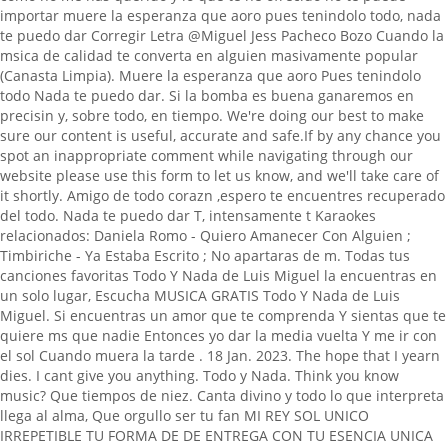
importar muere la esperanza que aoro pues tenindolo todo, nada
te puedo dar Corregir Letra @Miguel Jess Pacheco Bozo Cuando la
msica de calidad te converta en alguien masivamente popular
(Canasta Limpia). Muere la esperanza que aoro Pues tenindolo
todo Nada te puedo dar. Si la bomba es buena ganaremos en
precisin y, sobre todo, en tiempo. We're doing our best to make
sure our content is useful, accurate and safe.If by any chance you
spot an inappropriate comment while navigating through our
website please use this form to let us know, and we'll take care of
it shortly. Amigo de todo corazn ,espero te encuentres recuperado
del todo. Nada te puedo dar T, intensamente t Karaokes
relacionados: Daniela Romo - Quiero Amanecer Con Alguien ;
Timbiriche - Ya Estaba Escrito ; No apartaras de m. Todas tus
canciones favoritas Todo Y Nada de Luis Miguel la encuentras en
un solo lugar, Escucha MUSICA GRATIS Todo Y Nada de Luis
Miguel. Si encuentras un amor que te comprenda Y sientas que te
quiere ms que nadie Entonces yo dar la media vuelta Y me ir con
el sol Cuando muera la tarde . 18 Jan. 2023. The hope that I yearn
dies. I cant give you anything. Todo y Nada. Think you know
music? Que tiempos de niez. Canta divino y todo lo que interpreta
llega al alma, Que orgullo ser tu fan MI REY SOL UNICO
IRREPETIBLE TU FORMA DE DE ENTREGA CON TU ESENCIA UNICA