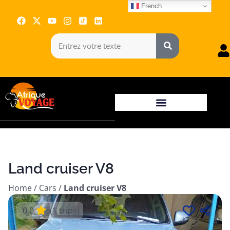
French
Land cruiser V8
Home
/
Cars
/
Land cruiser V8
0.0
(1 trips)